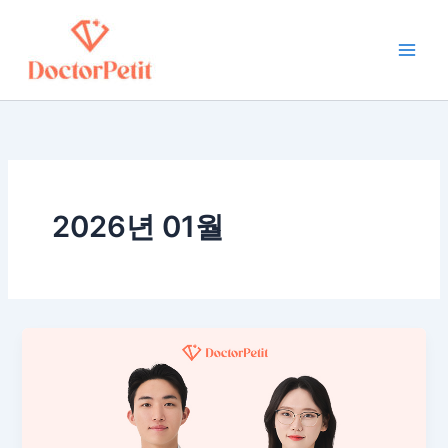
콘
Main
텐
Men
츠
로
건
너
뛰
기
2026년 01월