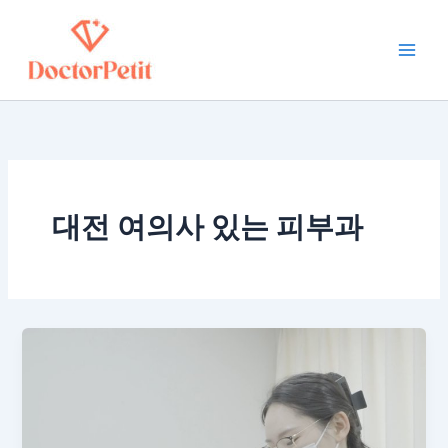
콘
Main
텐
Men
츠
로
건
너
뛰
기
대전 여의사 있는 피부과