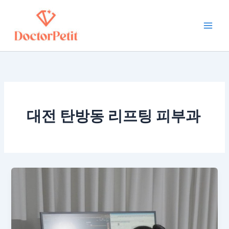
콘
Main
텐
Men
츠
로
건
너
뛰
기
대전 탄방동 리프팅 피부과