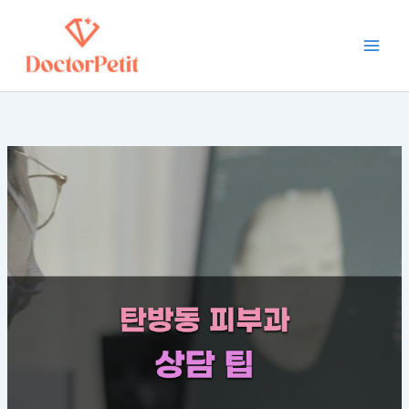
:
:
:
:
:
콘
Main
탄
대
리
대
대
텐
방
전
투
전
전
Men
츠
동
리
오
에
리
로
피
투
시
서
투
건
부
오
술
추
오
너
과
시
경
천
스
뛰
비
술
험
하
킨
교
후
이
는
부
기
분
기
풍
리
스
석
와
부
투
터
전
한
오
후
문
대
스
기
성
전
킨
와
으
피
부
추
로
부
스
천
병
과
터
병
원
리
시
원
선
스
술
택
트
병
하
원