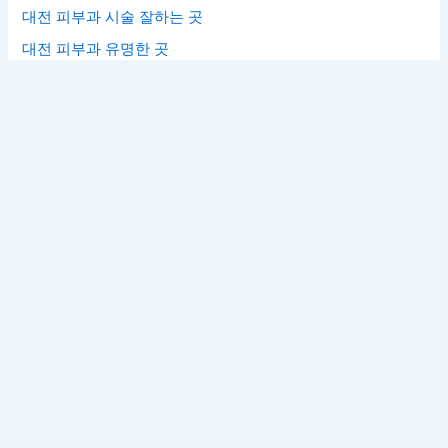
대전 피부과 시술 잘하는 곳
대전 피부과 유명한 곳
대전 피부과 추천
대전 피부과 추천 후기
대전 피부과 후기 좋은 곳
대전세르프
대전여드름피부과
대전쥬베룩볼륨
대전턱보톡스
대전티타늄리프팅
대전피부과 추천
대전피코토닝
둔산동 보톡스
세종리프팅