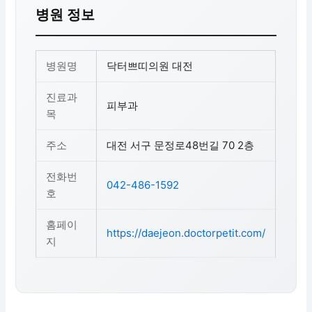
병원 정보
병원명
닥터쁘띠의원 대전
진료과
피부과
목
주소
대전 서구 문정로48번길 70 2층
전화번
042-486-1592
호
홈페이
https://daejeon.doctorpetit.com/
지